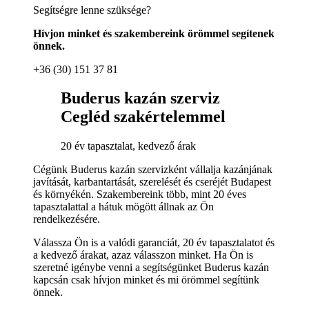
Segítségre lenne szüksége?
Hívjon minket és szakembereink örömmel segítenek
önnek.
+36 (30) 151 37 81
Buderus kazán szerviz
Cegléd szakértelemmel
20 év tapasztalat, kedvező árak
Cégünk Buderus kazán szervizként vállalja kazánjának
javítását, karbantartását, szerelését és cseréjét Budapest
és környékén. Szakembereink több, mint 20 éves
tapasztalattal a hátuk mögött állnak az Ön
rendelkezésére.
Válassza Ön is a valódi garanciát, 20 év tapasztalatot és
a kedvező árakat, azaz válasszon minket. Ha Ön is
szeretné igénybe venni a segítségünket Buderus kazán
kapcsán csak hívjon minket és mi örömmel segítünk
önnek.