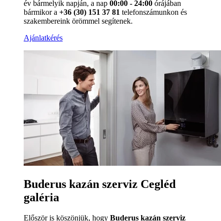
év bármelyik napján, a nap
00:00 - 24:00
órájában
bármikor a
+36 (30) 151 37 81
telefonszámunkon és
szakembereink örömmel segítenek.
Ajánlatkérés
Buderus kazán szerviz Cegléd
galéria
Először is köszönjük, hogy
Buderus kazán szerviz