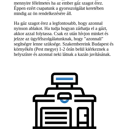
mennyire félelmetes ha az ember gáz szagot érez.
Éppen ezért csapatunk a gyorsszolgálat keretében
mindig az ön rendelkezésére áll.
Ha gáz szagot érez a legfontosabb, hogy azonnal
nyisson ablakot. Ha tudja hogyan zárhatja el a gázt,
akkor azzal folytassa. Csak ez után hívjon minket és
jelzze az ügyfélszolgálatunknak, hogy "azonnali"
segítségre lenne szüksége. Szakembereink Budapest és
környékén (Pest megye) 1-2 órán belül kiérkeznek a
helyszínre és azonnal neki látnak a kazán javításának.