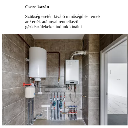
Csere kazán
Szükség esetén kiváló minőségű és remek
ár / érték aránnyal rendelkező
gázkészülékeket tudunk kínálni.