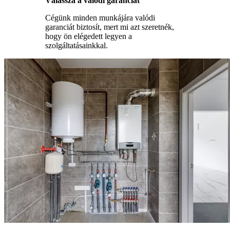
Válassza a valódi garanciát
Cégünk minden munkájára valódi
garanciát biztosít, mert mi azt szeretnék,
hogy ön elégedett legyen a
szolgáltatásainkkal.