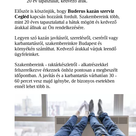
20 év tapasztalat, kedvező árak.
Először is köszönjük, hogy
Buderus kazán szerviz
Cegléd
kapcsán hozzánk fordult. Szakembereink több,
mint 20 éves tapasztalattal a hátuk mögött és kedvező
árakkal állnak az Ön rendelkezésére.
Legyen szó kazán javításról, szerelésről, cseréről vagy
karbantartásról, szakembereinkre Budapest és
környékén számíthat. Kedvező árakkal várjuk leendő
ügyfeleinket.
Szakembereink - raktárkészletről - alkatrészekkel
felszerelkezve érkeznek önhöz pontosan a megbeszélt
időpontban. A javítás és a karbantartás várhatóan 30 -
60 percet vesz majd igénybe, de bizonyos esetekben
ennél lehet több is.