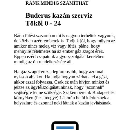
RÁNK MINDIG SZÁMÍTHAT
Buderus kazán szerviz
Tököl 0 - 24
Bár a fűtési szezonban mi is nagyon terheltek vagyunk,
de közben azért emberek is. Tudjuk jól, hogy milyen az
amikor nincs meleg víz vagy fűtés, pláne, hogy
mennyire félelmetes ha az ember gáz szagot érez.
Éppen ezért csapatunk a gyorsszolgálat keretében
mindig az ön rendelkezésére áll.
Ha gáz szagot érez a legfontosabb, hogy azonnal
nyisson ablakot. Ha tudja hogyan zárhatja el a gázt,
akkor azzal folytassa. Csak ez után hívjon minket és
jelzze az ügyfélszolgálatunknak, hogy "azonnali"
segítségre lenne szüksége. Szakembereink Budapest és
környékén (Pest megye) 1-2 órán belül kiérkeznek a
helyszínre és azonnal neki látnak a kazán javításának.