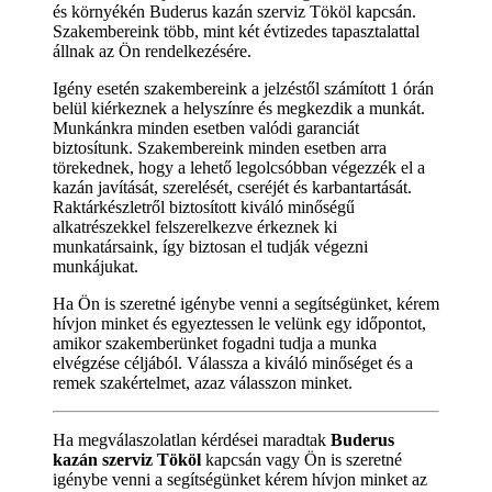
és környékén Buderus kazán szerviz Tököl kapcsán.
Szakembereink több, mint két évtizedes tapasztalattal
állnak az Ön rendelkezésére.
Igény esetén szakembereink a jelzéstől számított 1 órán
belül kiérkeznek a helyszínre és megkezdik a munkát.
Munkánkra minden esetben valódi garanciát
biztosítunk. Szakembereink minden esetben arra
törekednek, hogy a lehető legolcsóbban végezzék el a
kazán javítását, szerelését, cseréjét és karbantartását.
Raktárkészletről biztosított kiváló minőségű
alkatrészekkel felszerelkezve érkeznek ki
munkatársaink, így biztosan el tudják végezni
munkájukat.
Ha Ön is szeretné igénybe venni a segítségünket, kérem
hívjon minket és egyeztessen le velünk egy időpontot,
amikor szakemberünket fogadni tudja a munka
elvégzése céljából. Válassza a kiváló minőséget és a
remek szakértelmet, azaz válasszon minket.
Ha megválaszolatlan kérdései maradtak
Buderus
kazán szerviz Tököl
kapcsán vagy Ön is szeretné
igénybe venni a segítségünket kérem hívjon minket az