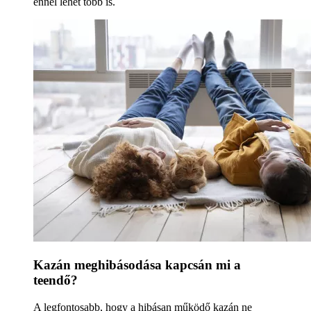
ennél lehet több is.
Kazán meghibásodása kapcsán mi a
teendő?
A legfontosabb, hogy a hibásan működő kazán ne