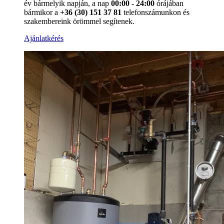
év bármelyik napján, a nap
00:00 - 24:00
órájában
bármikor a
+36 (30) 151 37 81
telefonszámunkon és
szakembereink örömmel segítenek.
Ajánlatkérés