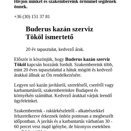
Hívjon minket és szakembereink örömmel segítenek
önnek.
+36 (30) 151 37 81
Buderus kazán szerviz
Tököl ismertető
20 év tapasztalat, kedvező árak.
Először is köszönjük, hogy
Buderus kazán szerviz
Tököl
kapcsán hozzánk fordult. Szakembereink több,
mint 20 éves tapasztalattal a hátuk mögött és kedvező
árakkal állnak az Ön rendelkezésére.
Legyen szó kazán javításról, szerelésről, cseréről vagy
karbantartásról, szakembereinkre Budapest és
környékén számíthat. Kedvező árakkal várjuk leendő
ügyfeleinket.
Szakembereink - raktárkészletről - alkatrészekkel
felszerelkezve érkeznek önhöz pontosan a megbeszélt
időpontban. A javítás és a karbantartás várhatóan 30 -
60 percet vesz majd igénybe, de bizonyos esetekben