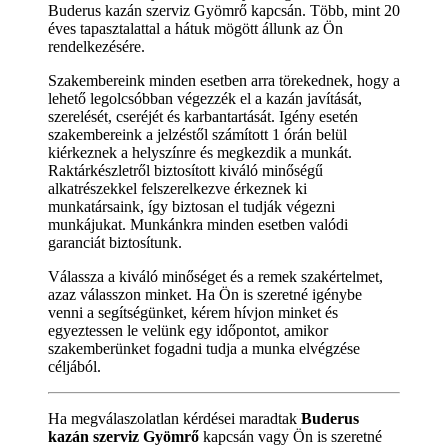
Buderus kazán szerviz Gyömrő kapcsán. Több, mint 20
éves tapasztalattal a hátuk mögött állunk az Ön
rendelkezésére.
Szakembereink minden esetben arra törekednek, hogy a
lehető legolcsóbban végezzék el a kazán javítását,
szerelését, cseréjét és karbantartását. Igény esetén
szakembereink a jelzéstől számított 1 órán belül
kiérkeznek a helyszínre és megkezdik a munkát.
Raktárkészletről biztosított kiváló minőségű
alkatrészekkel felszerelkezve érkeznek ki
munkatársaink, így biztosan el tudják végezni
munkájukat. Munkánkra minden esetben valódi
garanciát biztosítunk.
Válassza a kiváló minőséget és a remek szakértelmet,
azaz válasszon minket. Ha Ön is szeretné igénybe
venni a segítségünket, kérem hívjon minket és
egyeztessen le velünk egy időpontot, amikor
szakemberünket fogadni tudja a munka elvégzése
céljából.
Ha megválaszolatlan kérdései maradtak
Buderus
kazán szerviz Gyömrő
kapcsán vagy Ön is szeretné