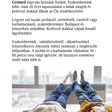
Gyömrő
kapcsán hozzánk fordult. Szakembereink
több, mint 20 éves tapasztalattal a hátuk mögött és
kedvező árakkal állnak az Ön rendelkezésére.
Legyen szó kazán javításról, szerelésről, cseréről vagy
karbantartásról, szakembereinkre Budapest és
környékén számíthat. Kedvező árakkal várjuk leendő
ügyfeleinket.
Szakembereink - raktárkészletről - alkatrészekkel
felszerelkezve érkeznek önhöz pontosan a megbeszélt
időpontban. A javítás és a karbantartás várhatóan 30 -
60 percet vesz majd igénybe, de bizonyos esetekben
ennél lehet több is.