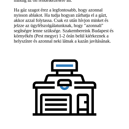
mindig az ön rendelkezésére áll.
Ha gáz szagot érez a legfontosabb, hogy azonnal
nyisson ablakot. Ha tudja hogyan zárhatja el a gázt,
akkor azzal folytassa. Csak ez után hívjon minket és
jelzze az ügyfélszolgálatunknak, hogy "azonnali"
segítségre lenne szüksége. Szakembereink Budapest és
környékén (Pest megye) 1-2 órán belül kiérkeznek a
helyszínre és azonnal neki látnak a kazán javításának.