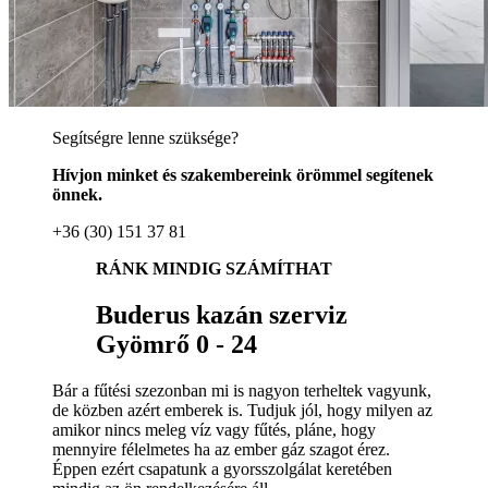
Segítségre lenne szüksége?
Hívjon minket és szakembereink örömmel segítenek
önnek.
+36 (30) 151 37 81
RÁNK MINDIG SZÁMÍTHAT
Buderus kazán szerviz
Gyömrő 0 - 24
Bár a fűtési szezonban mi is nagyon terheltek vagyunk,
de közben azért emberek is. Tudjuk jól, hogy milyen az
amikor nincs meleg víz vagy fűtés, pláne, hogy
mennyire félelmetes ha az ember gáz szagot érez.
Éppen ezért csapatunk a gyorsszolgálat keretében