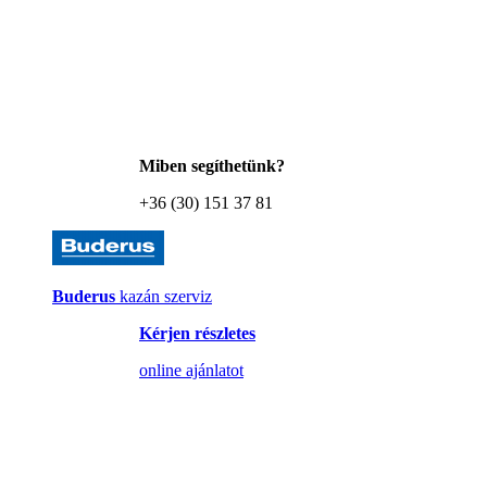
Miben segíthetünk?
+36 (30) 151 37 81
Buderus
kazán szerviz
Kérjen részletes
online ajánlatot