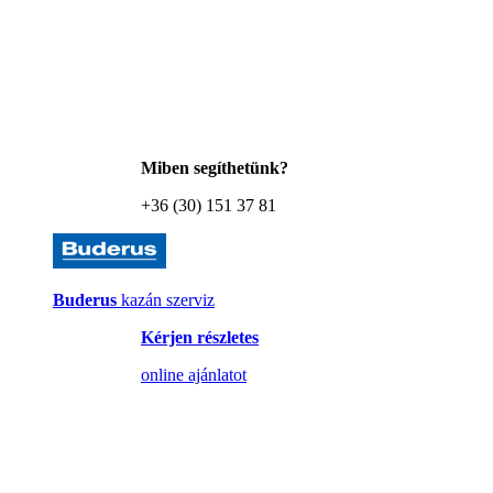
Miben segíthetünk?
+36 (30) 151 37 81
Buderus
kazán szerviz
Kérjen részletes
online ajánlatot