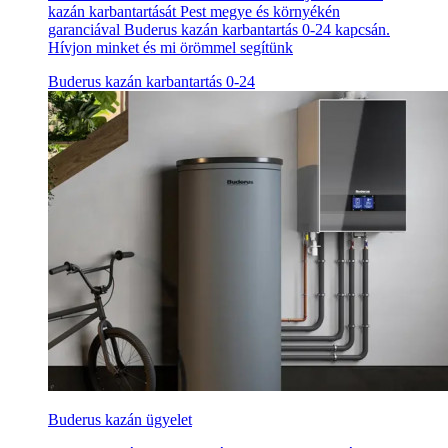
kazán karbantartását Pest megye és környékén
garanciával Buderus kazán karbantartás 0-24 kapcsán.
Hívjon minket és mi örömmel segítünk
Buderus kazán karbantartás 0-24
Buderus kazán ügyelet