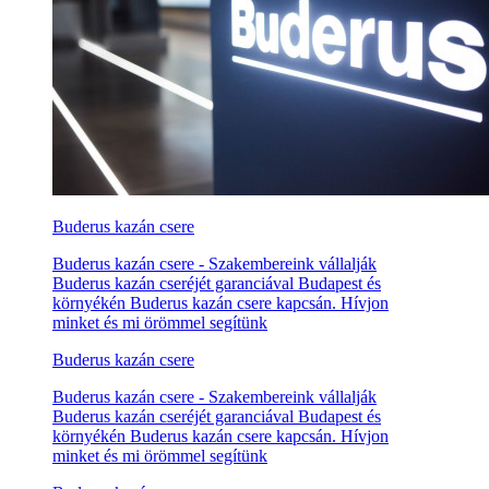
Buderus kazán csere
Buderus kazán csere - Szakembereink vállalják
Buderus kazán cseréjét garanciával Budapest és
környékén Buderus kazán csere kapcsán. Hívjon
minket és mi örömmel segítünk
Buderus kazán csere
Buderus kazán csere - Szakembereink vállalják
Buderus kazán cseréjét garanciával Budapest és
környékén Buderus kazán csere kapcsán. Hívjon
minket és mi örömmel segítünk