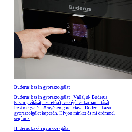
Buderus kazán gyorsszolgálat
Buderus kazán gyorsszolgálat - Vállaljuk Buderus
kazán javítását, szerelését, cseréjét és karbantartását
Pest megye és környékén garanciával Buderus kazán
gyorsszolgálat kapcsán. Hívjon minket és mi örömmel
segítünk
Buderus kazán gyorsszolgálat