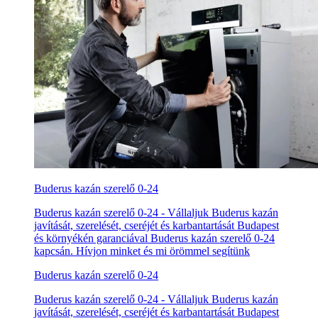
Buderus kazán szerelő 0-24
Buderus kazán szerelő 0-24 - Vállaljuk Buderus kazán
javítását, szerelését, cseréjét és karbantartását Budapest
és környékén garanciával Buderus kazán szerelő 0-24
kapcsán. Hívjon minket és mi örömmel segítünk
Buderus kazán szerelő 0-24
Buderus kazán szerelő 0-24 - Vállaljuk Buderus kazán
javítását, szerelését, cseréjét és karbantartását Budapest