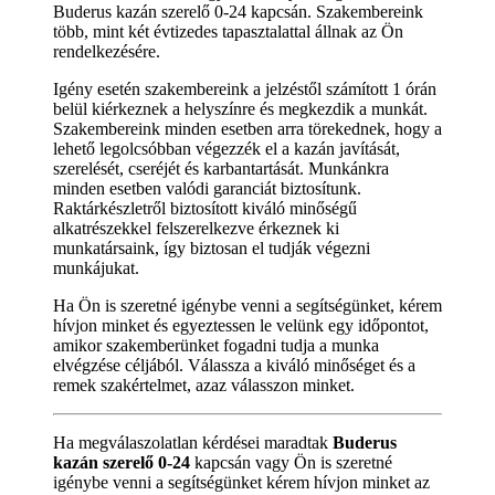
Buderus kazán szerelő 0-24 kapcsán. Szakembereink
több, mint két évtizedes tapasztalattal állnak az Ön
rendelkezésére.
Igény esetén szakembereink a jelzéstől számított 1 órán
belül kiérkeznek a helyszínre és megkezdik a munkát.
Szakembereink minden esetben arra törekednek, hogy a
lehető legolcsóbban végezzék el a kazán javítását,
szerelését, cseréjét és karbantartását. Munkánkra
minden esetben valódi garanciát biztosítunk.
Raktárkészletről biztosított kiváló minőségű
alkatrészekkel felszerelkezve érkeznek ki
munkatársaink, így biztosan el tudják végezni
munkájukat.
Ha Ön is szeretné igénybe venni a segítségünket, kérem
hívjon minket és egyeztessen le velünk egy időpontot,
amikor szakemberünket fogadni tudja a munka
elvégzése céljából. Válassza a kiváló minőséget és a
remek szakértelmet, azaz válasszon minket.
Ha megválaszolatlan kérdései maradtak
Buderus
kazán szerelő 0-24
kapcsán vagy Ön is szeretné
igénybe venni a segítségünket kérem hívjon minket az