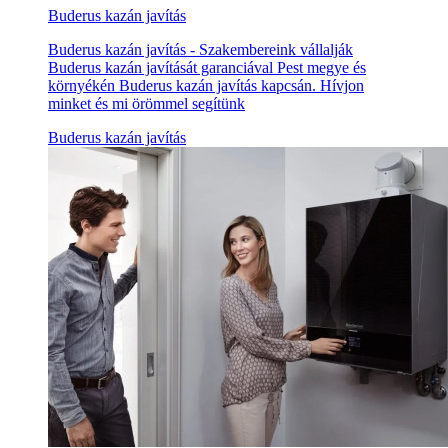
Buderus kazán javítás
Buderus kazán javítás - Szakembereink vállalják
Buderus kazán javítását garanciával Pest megye és
környékén Buderus kazán javítás kapcsán. Hívjon
minket és mi örömmel segítünk
Buderus kazán javítás