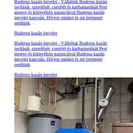
Buderus kazán ügyelet - Vállaljuk Buderus kazán
javítását, szerelését, cseréjét és karbantartását Pest
megye és környékén garanciával Buderus kazán
ügyelet kapcsán. Hívjon minket és mi örömmel
segítünk
Buderus kazán ügyelet
Buderus kazán ügyelet - Vállaljuk Buderus kazán
javítását, szerelését, cseréjét és karbantartását Pest
megye és környékén garanciával Buderus kazán
ügyelet kapcsán. Hívjon minket és mi örömmel
segítünk
Buderus kazán ügyelet