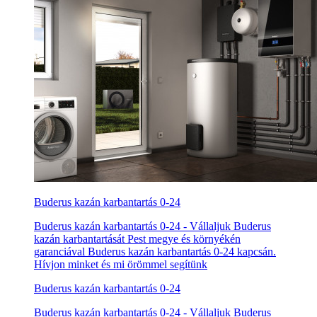
Buderus kazán karbantartás 0-24
Buderus kazán karbantartás 0-24 - Vállaljuk Buderus
kazán karbantartását Pest megye és környékén
garanciával Buderus kazán karbantartás 0-24 kapcsán.
Hívjon minket és mi örömmel segítünk
Buderus kazán karbantartás 0-24
Buderus kazán karbantartás 0-24 - Vállaljuk Buderus