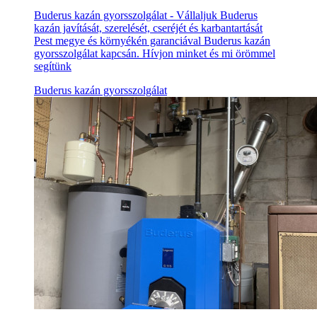
Buderus kazán gyorsszolgálat - Vállaljuk Buderus
kazán javítását, szerelését, cseréjét és karbantartását
Pest megye és környékén garanciával Buderus kazán
gyorsszolgálat kapcsán. Hívjon minket és mi örömmel
segítünk
Buderus kazán gyorsszolgálat