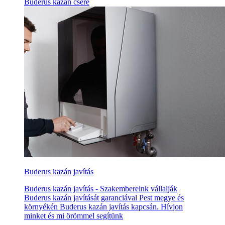
Buderus kazán csere
Buderus kazán javítás
Buderus kazán javítás - Szakembereink vállalják
Buderus kazán javítását garanciával Pest megye és
környékén Buderus kazán javítás kapcsán. Hívjon
minket és mi örömmel segítünk