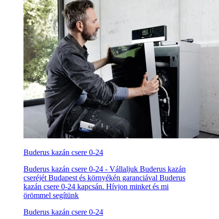
Buderus kazán csere 0-24
Buderus kazán csere 0-24 - Vállaljuk Buderus kazán
cseréjét Budapest és környékén garanciával Buderus
kazán csere 0-24 kapcsán. Hívjon minket és mi
örömmel segítünk
Buderus kazán csere 0-24